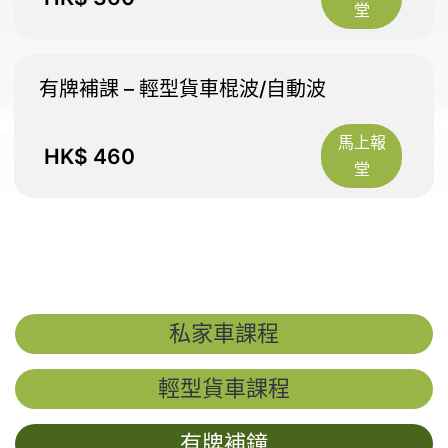
堂
有牌補課 – 輕型貨車棍波/自動波
馬上報
HK$
460
堂
私家車課程
輕型貨車課程
有牌補鐘