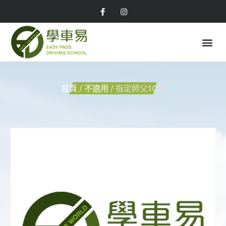
首頁
/
不適用
/ 指定師父10課